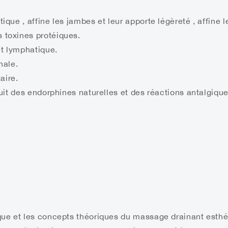
que , affine les jambes et leur apporte légèreté , affine le 
 toxines protéiques.
t lymphatique.
nale.
aire.
oduit des endorphines naturelles et des réactions antalgiqu
ique et les concepts théoriques du massage drainant esthé