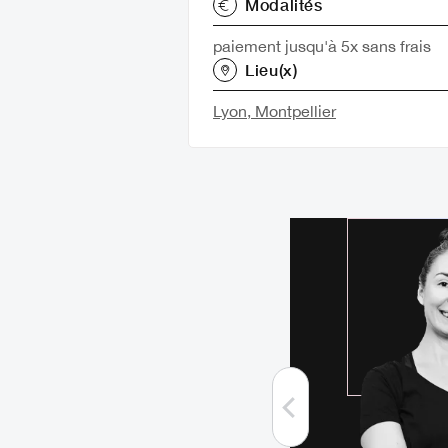
Modalités
paiement jusqu'à 5x sans frais
Lieu(x)
Lyon,
Montpellier
RMATRICE À LYON
assage
MARINE
tre et Spa confirmée, plus de 10