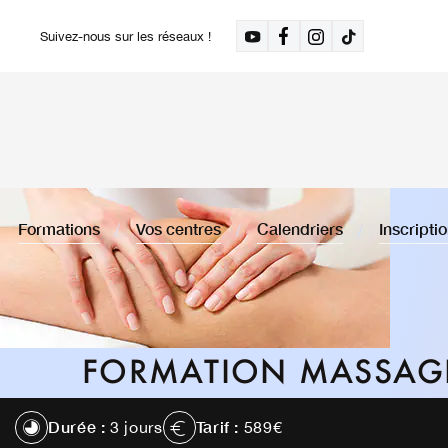
Suivez-nous sur les réseaux !
Formations
Vos centres
Calendriers
Inscripti
FORMATION MASSAGE
Durée :
Tarif :
3 jours
589€