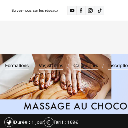
Suivez-nous sur les réseaux !
Formations
Vos centres
Calendriers
Inscripti
MASSAGE AU CHOCO
Durée :
Tarif :
1 jour
189€