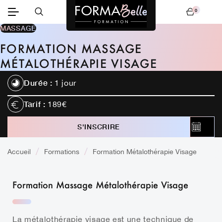
0
Mon panier
MASSAGE
FORMATION MASSAGE
MÉTALOTHÉRAPIE VISAGE
Durée :
1 jour
Tarif :
189€
S'INSCRIRE
CALEND
Accueil
Formations
Formation Métalothérapie Visage
Formation Massage Métalothérapie Visage
La métalothérapie visage est une technique de