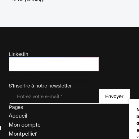
LinkedIn
Ce champ n’est utilisé qu’à des fins de
validation et devrait rester inchangé.
S'inscrire à notre newsletter
Pages
Tél
N
Accueil
b
d
Mon compte
E
t
a
Montpellier
v