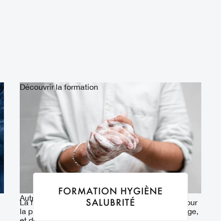
Découvrir la formation
FORMATION HYGIÈNE
Autres
Hygiène
SALUBRITÉ
La formation hygiène salubrité est obligatoire pour
la pratique du maquillage permanent, du tatouage,
et du piercing.