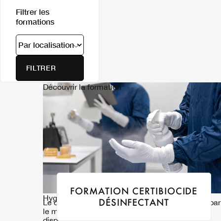
Filtrer les
formations
Découvrir la formation
FORMATION CERTIBIOCIDE
Hygiène
DÉSINFECTANT
Le centre de formation FormaBelle est habilité par
le ministère en charge de l’environnement à
dispenser la formation CERTIBIOCIDE