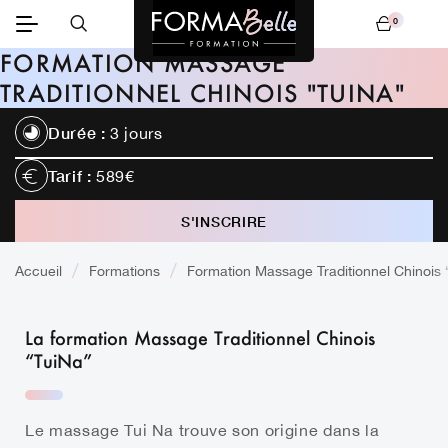
0
Mon panier
FORMATION MASSAGE
TRADITIONNEL CHINOIS "TUINA"
Durée :
3 jours
Tarif :
589€
S'INSCRIRE
TÉLÉCHARGER LE CONTENU
Accueil
Formations
Formation Massage Traditionnel Chinois 
CALENDRIER
La formation Massage Traditionnel Chinois
“TuiNa”
Le massage Tui Na trouve son origine dans la