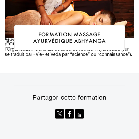
FORMATION MASSAGE
Apparue en Inde il y a plus de 5.000 ans, encore largement
AYURVÉDIQUE ABHYANGA
Techniques Ancestrales
pratiquée aujourd’hui et reconnue officiellement par
l’Organisation Mondiale de la Santé (OMS), l’Ayurveda (Ayur
se traduit par «Vie» et Veda par “science” ou “connaissance”).
Partager cette formation