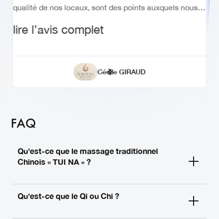
lire l’avis complet
qualité de nos locaux, sont des points auxquels nous
attachons une grande importance. Merci pour votre
lire l’avis complet
lire l’avis complet
confiance et au plaisir de vous accueillir de nouveau
chez FormaBelle ✨
Prestige Beaute
recommande ce centre de formation.
Nathalie Evesque
Cécile Marquet
Alison Lentini
John Doe
Lia Ban
Esthetique
Cecile Mrqt
Audrey Gegauff
Cécile GIRAUD
FAQ
Qu’est-ce que le massage traditionnel
Chinois « TUI NA » ?
Qu’est-ce que le Qi ou Chi ?