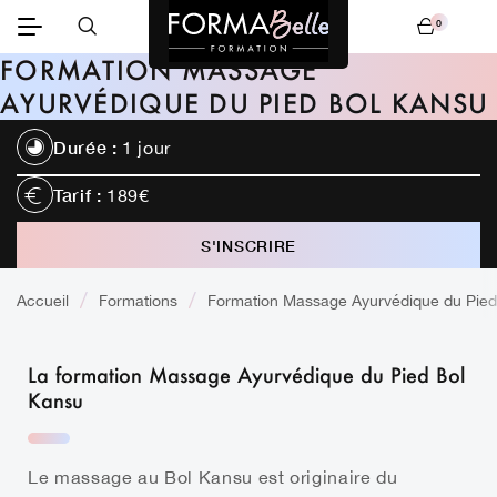
0
Mon panier
FORMATION MASSAGE
AYURVÉDIQUE DU PIED BOL KANSU
Durée :
1 jour
Tarif :
189€
S'INSCRIRE
TÉLÉCHARGER LE CONTENU
Accueil
Formations
Formation Massage Ayurvédique du Pied
CALENDRIER
La formation Massage Ayurvédique du Pied Bol
Kansu
Le massage au Bol Kansu est originaire du