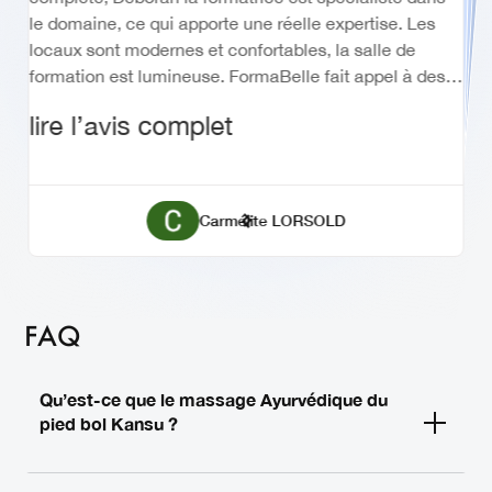
avec Céline . Très bonne formatrice !
le domaine, ce qui apporte une réelle expertise. Les
avec plaisir.
locaux sont modernes et confortables, la salle de
lire l’avis complet
formation est lumineuse. FormaBelle fait appel à des
lire l’avis complet
modèles en cas de nécessité.
lire l’avis complet
lire l’avis complet
toute sécurité.
Bernadette Loret
‎Christine Agniel‎
Sylvie Salvador
Sylvie Salvador
Emma Caro
Wendy Lo
Béatrice Faux
Patricia Mareau
Carmélite LORSOLD
FAQ
Qu’est-ce que le massage Ayurvédique du
pied bol Kansu ?