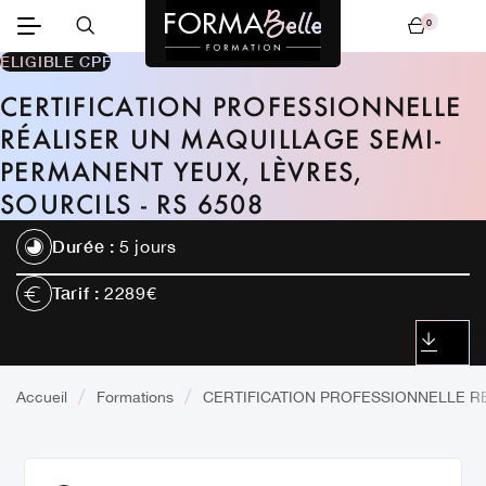
0
Mon panier
ELIGIBLE CPF
CERTIFICATION PROFESSIONNELLE
RÉALISER UN MAQUILLAGE SEMI-
PERMANENT YEUX, LÈVRES,
SOURCILS - RS 6508
Durée :
5 jours
Tarif :
2289€
TÉLÉCH
LE CON
Accueil
Formations
CERTIFICATION PROFESSIONNELLE RE