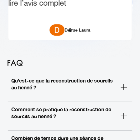
lire l’avis complet
lire l’avis complet
application de suite sans stress A très bientôt
très très bientôt 🤗
bienveillance. Quel plaisir d’apprendre à vos côtés ! A
Mélinda Prugne
Elodie Perution
Corinne Cardia
Cathy Szukala
John Doe
Laly Cdn
LY Ly
Chantal Neron
stephanie willemet
Delrue Laura
FAQ
Qu’est-ce que la reconstruction de sourcils
au henné ?
Comment se pratique la reconstruction de
sourcils au henné ?
Combien de temps dure une séance de