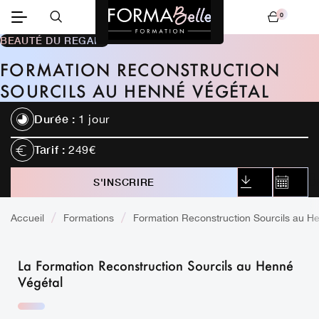
0
Mon panier
BEAUTÉ DU REGARD
FORMATION RECONSTRUCTION
SOURCILS AU HENNÉ VÉGÉTAL
Durée :
1 jour
Tarif :
249€
TÉLÉCHARGER
S'INSCRIRE
CALEND
LE CONTENU
Accueil
Formations
Formation Reconstruction Sourcils au H
La Formation Reconstruction Sourcils au Henné
Végétal