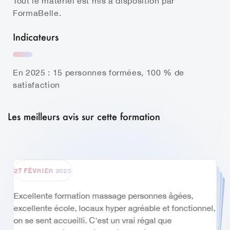
Tout le matériel est mis à disposition par
FormaBelle.
Indicateurs
En 2025 : 15 personnes formées, 100 % de
satisfaction
Les meilleurs avis sur cette formation
27 FÉVRIER 2025
28 FÉVRIER 2025
1 NOVEMBRE 2023
30 MARS 2018
Pour ma première formation en massage , très très
satisfaite une formatrice très agréable , douce
compétente et pédagogue… Cette formation a été une
vraie découverte pour moi . Je recommande , le lieu ,
les formateurs et l’équipe au complet. Patricia gilbert
Centre de formation exceptionnelle. Accueil, locaux,
tous le personnel vraiment super. Formation et
Excellente formation massage personnes âgées,
Bravo ! En tant que stagiaire et modèle �
excellente école, locaux hyper agréable et fonctionnel,
lire l’avis complet
formateur de qualité. Je recommande ++
on se sent accueilli. C'est un vrai régal que