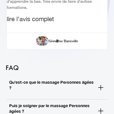
d'apprendre là bas. Très envie de faire d'autres
lire l’avis complet
formations.
Au plaisir pour une autre formation ..
lire l’avis complet
lire l’avis complet
Lyd'nails Esthétique
Audrey Shandra
Rachel Vincent
Allexia Klein
Frontignan
Patricia Gilbert
Corinne Paganelli
Séverine Bancelin
FAQ
Qu’est-ce que le massage Personnes âgées
?
Puis je soigner par le massage Personnes
âgées ?