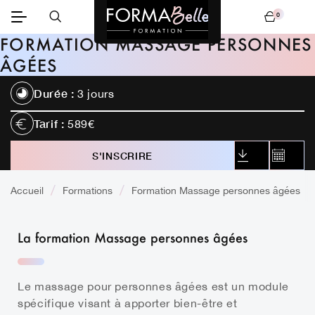
0
Mon panier
FORMATION MASSAGE PERSONNES
ÂGÉES
Durée :
3 jours
Tarif :
589€
TÉLÉCHARGER
S'INSCRIRE
CALEND
LE CONTENU
Accueil
Formations
Formation Massage personnes âgées
La formation Massage personnes âgées
Le massage pour personnes âgées est un module
spécifique visant à apporter bien-être et