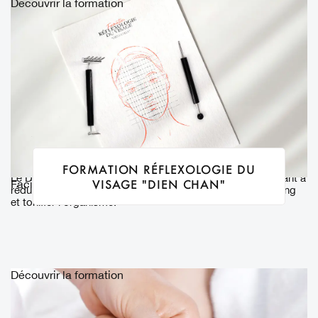
Découvrir la formation
rééquilibrage de
l'organisme.
FORMATION RÉFLEXOLOGIE DU
Le Dien Chan est une technique de réflexologie faciale visant à
VISAGE "DIEN CHAN"
Facialiste
Réflexologies
réduire les blocages énergétiques, équilibrer le yin et le yang
et tonifier l'organisme.
Découvrir la formation