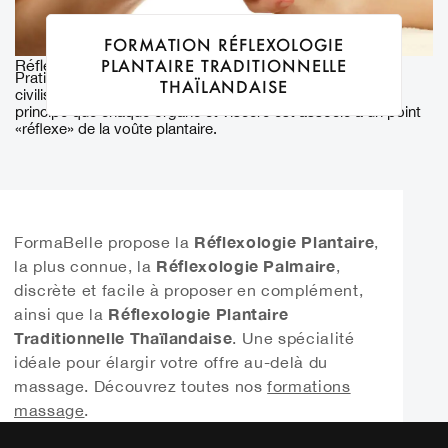
FORMATION RÉFLEXOLOGIE
PLANTAIRE TRADITIONNELLE
Réflexologies
Pratiqué depuis des millénaires par de nombreuses
THAÏLANDAISE
civilisations. Cette technique de massage du pied suit le
principe que chaque organe et viscère est associé à un point
«réflexe» de la voûte plantaire.
Réflexologie Plantaire
FormaBelle propose la
,
Réflexologie Palmaire
la plus connue, la
,
discrète et facile à proposer en complément,
Réflexologie Plantaire
ainsi que la
Traditionnelle Thaïlandaise
. Une spécialité
idéale pour élargir votre offre au-delà du
massage. Découvrez toutes nos
formations
massage
.