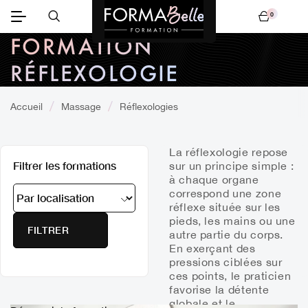
0
Mon panier
FORMATION
Lire plus
RÉFLEXOLOGIE
Accueil
Massage
Réflexologies
La réflexologie repose
Filtrer les formations
sur un principe simple :
à chaque organe
correspond une zone
réflexe située sur les
pieds, les mains ou une
autre partie du corps.
En exerçant des
pressions ciblées sur
ces points, le praticien
favorise la détente
globale et le