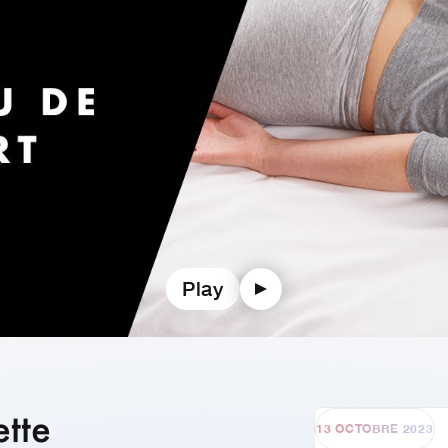
Play
ette
13 OCTOBRE 2023
31 MARS 202
28 FÉ