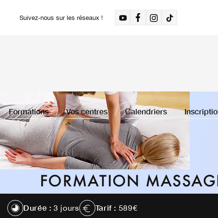
Suivez-nous sur les réseaux !
Formations
Vos centres
Calendriers
Inscripti
FORMATION MASSAGE
Durée :
Tarif :
3 jours
589€