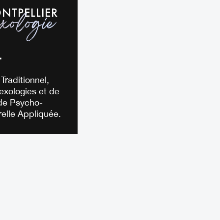
NTPELLIER
xologie
L
Traditionnel,
lexologies et de
 de Psycho-
elle Appliquée.