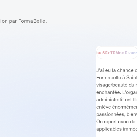
ition par FormaBelle.
30 SEPTEMBRE 202
30 SEPTEMBR
7 OCT
J’ai eu la chance 
✨ Formation 
était génial
incroyable, p
de leurs savo
énorme mentio
toujours à l’
Encore
Formabelle à Sai
déjà p
visage/beauté du r
enchantée. L’organ
administratif est fl
enlève énormément de stress. 
sourire qui fai
passionnées, bienv
On repart avec de
applicables immédi
sensation d’avoir 