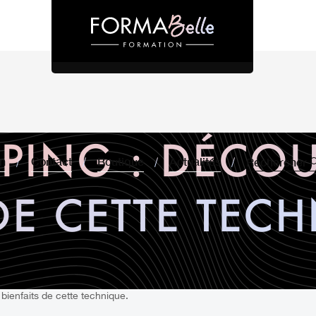
PPING : DÉCOU
on
Contact
Boutique
Actualités
Rechercher
DE CETTE TEC
bienfaits de cette technique.