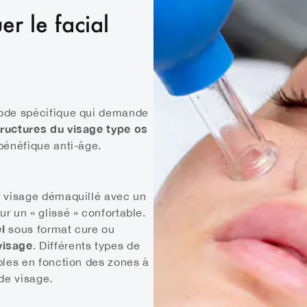
r le facial
hode spécifique qui demande
ructures du visage type os
 bénéfique anti-âge.
r visage démaquillé avec un
r un « glissé » confortable.
el
sous format cure ou
visage
. Différents types de
bles en fonction des zones à
 de visage.