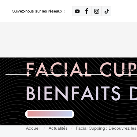
Suivez-nous sur les réseaux !
FACIAL CU
Formations
Vos centres
Calendriers
Inscripti
BIENFAITS 
LE 12 JUILLET 2023
Accueil
Actualités
Facial Cupping : Découvrez les 