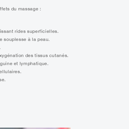
ffets du massage :
lissant rides superficielles.
de souplesse à la peau.
.
xygénation des tissus cutanés.
nguine et lymphatique.
llulaires.
se.