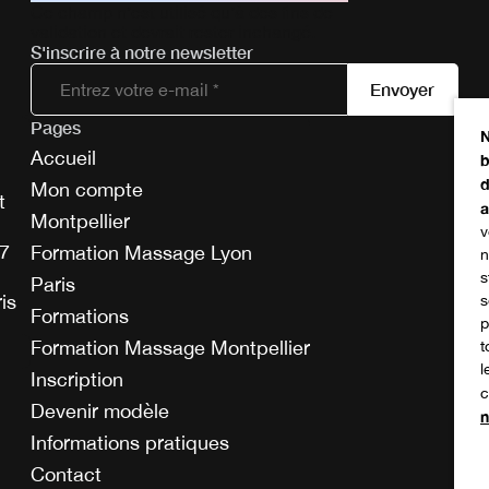
Ce champ n’est utilisé qu’à des fins de
validation et devrait rester inchangé.
S'inscrire à notre newsletter
Pages
Tél
N
Accueil
b
d
Mon compte
E
t
a
Montpellier
v
07
Formation Massage Lyon
n
s
Paris
B
is
s
Formations
p
Formation Massage Montpellier
t
l
Inscription
c
Devenir modèle
n
Informations pratiques
Contact