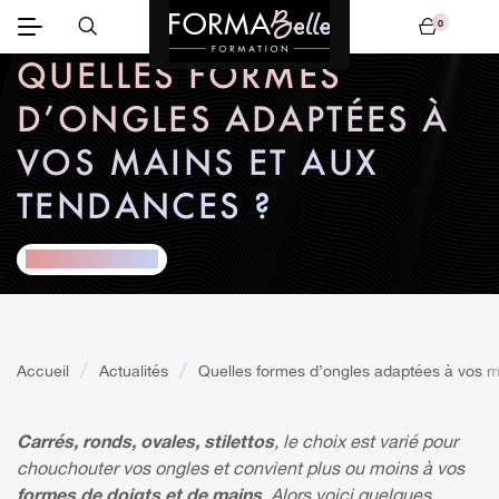
0
Mon panier
QUELLES FORMES
D’ONGLES ADAPTÉES À
VOS MAINS ET AUX
TENDANCES ?
LE 5 MARS 2024
Accueil
Actualités
Quelles formes d’ongles adaptées à vos m
Carrés, ronds, ovales, stilettos
, le choix est varié pour
chouchouter vos ongles et convient plus ou moins à vos
formes de doigts et de mains
. Alors voici quelques